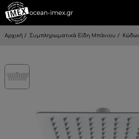
ocean-imex.gr
Αρχική
Συμπληρωματικά Είδη Μπάνιου
Κώδω