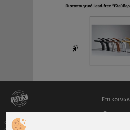
Επικοινω
Ώρες επικ
Δευτέρα 
Ocean Blue - Imex
07:45 – 15
OCEAN BLUE - IMEX MON I.K.E.