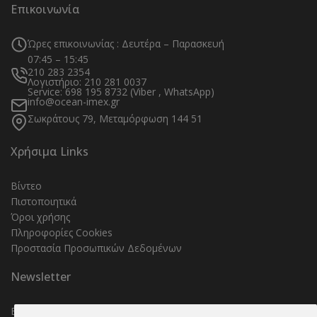
Επικοινωνία
Ώρες επικοινωνίας : Δευτέρα – Παρασκευή
07:45 – 15:45
210 283 2354
Λογιστήριο: 210 281 0037
Service: 698 195 8732 (Viber , WhatsApp)
info@ocean-imex.gr
Σωκράτους 79, Μεταμόρφωση 144 51
Χρήσιμα Links
Βίντεο
Πιστοποιητικά
Όροι χρήσης
Πληροφορίες Cookies
Προστασία Προσωπικών Δεδομένων
Newsletter
Εγγραφείτε στο Newsletter μας για να μαθαίνετε όλα τα νέα και