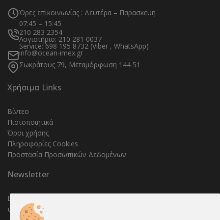
Ώρες επικοινωνίας : Δευτέρα – Παρασκευή
07:45 – 15:45
210 283 2354
Λογιστήριο: 210 281 0037
Service: 698 195 8732 (Viber , WhatsApp)
info@ocean-imex.gr
Σωκράτους 79, Μεταμόρφωση 144 51
Χρήσιμα Links
Βίντεο
Πιστοποιητικά
Όροι χρήσης
Πληροφορίες Cookies
Προστασία Προσωπικών Δεδομένων
Newsletter
Εγγραφείτε στο Newsletter μας για να μαθαίνετε όλα τα νέα και
τις προσφορές μας.